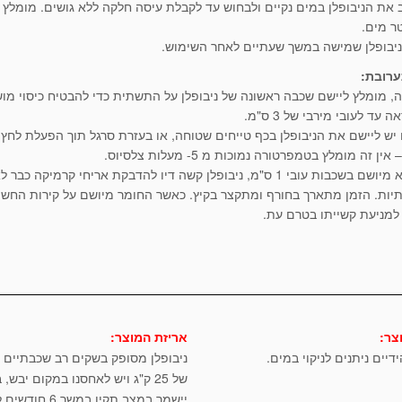
יבופלן שמישה במשך שעתיים לאחר השימוש.
ערובת:
, מומלץ ליישם שכבה ראשונה של ניבופלן על התשתית כדי להבטיח כיסוי מו
ה עד לעובי מירבי של 3 ס"מ.
יש ליישם את הניבופלן בכף טייחים שטוחה, או בעזרת סרגל תוך הפעלת לחץ
ין זה מומלץ בטמפרטורה נמוכות מ 5- מעלות צלסיוס.
ות. הזמן מתארך בחורף ומתקצר בקיץ. כאשר החומר מיושם על קירות החשו
 למניעת קשייתו בטרם עת.
צר:
אריזת המוצר:
דיים ניתנים לניקוי במים.
ניבופלן מסופק בשקים רב שכבתיים
של 25 ק"ג ויש לאחסנו במקום יבש, 
יישמר במצב תקין במשך 6 חודשים לפחות.