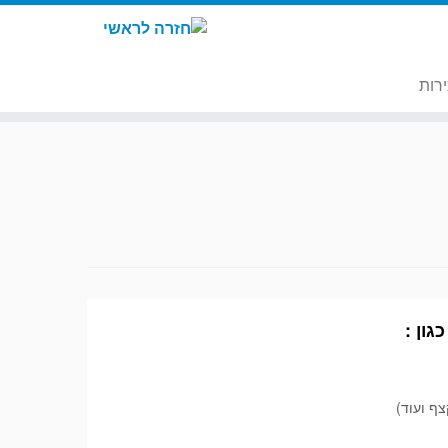
רות
גון :
צף ועוד)