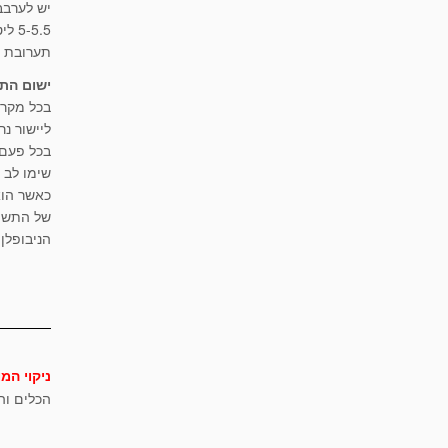
5-5.5 ליטר מים.
תערובת נ
ישום הת
בכל מקרה
ליישור נרא
בכל פעם 
שימו לב – א
של התשתי
הניבופלן
ניקוי המו
הכלים והי