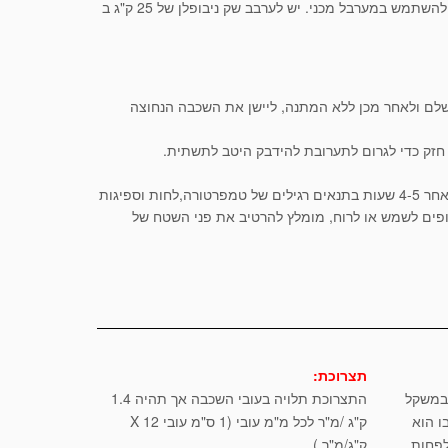
יש לערבב את הניבופלן במים נקיים ולבחוש עד לקבלת עיסה חלקה ללא גושים. מומלץ להשתמש במערבל מכני. יש לערבב שק ניבופלן של 25 ק"ג ב
שלם ולאחר מכן ללא המתנה, ליישן את השכבה הנחוצה
 חזק כדי לגרום לתערובת להידבק היטב לתשתית.
כאשר הוא מיושם בשכבות עובי 1 ס"מ, ניבופלן קשה דיו להדבקת אריחי קרמיקה כבר לאחר 4-5 שעות בתנאים רגילים של טמפרטורה,לחות וספיגות
פים לשמש או לרוח, מומלץ להרטיב את פני השטח של
תצרוכת:
 במשקל
התצרוכת תלויה בעובי השכבה אך תהיה 1.4
בו הוא
ק"ג /מ"ר לכל מ"מ עובי (1 ס"מ עובי X 12
ק"ג/מ"ר )