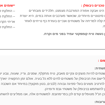
טכניים ניבופלן :
יישומים אופ
 הינו אבקה אפורה המורכבת מצמנט, תלכידים מובחרים
– החלקת קי
 סינטטיים מיוחדים, שכאשר מערבבים אותה במים, היא יוצרת
– החלקת פנ
 קלה למריחה על משטחים אנכיים בעזרת כף טייחים לאחר
אריחי הקרמ
.
– החלקת קיר
ן נעשה טיח קומפקטי עמיד בפני מים וקרח.
ום :
שתית:
טחים להיות מוצקים ונקיים מאבק, טיח מתקלף, שמנים, גריז, שעווה, צבע ישן
יישם את הניבופלן על משטחים לחים ללא כל בעיה. אולם זמן ההקשיה יוארך
הרטיב מצעים בעלי ספיגה גבוהה (לבנים, בטון מוקצף) במיוחד אם השכבה היא ב
ן להשתמש בניבופלן על משטחי גבס ודומיהן.
ן הנ"ל מטופלים קודם לכן בפרימרגבס. למשטחים אלה, אנו ממליצים להשתמש ב
רובות: