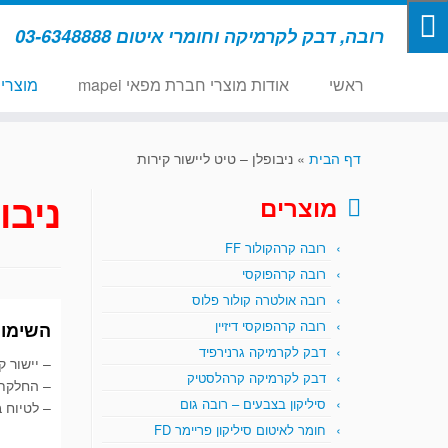
רובה, דבק לקרמיקה וחומרי איטום 03-6348888
ראשי
אודות מוצרי חברת מפאי mapei
מוצרי
דף הבית
»
ניבופלן – טיט ליישור קירות
ניבו
מוצרים
רובה קרהקולור FF
רובה קרהפוקסי
רובה אולטרה קולור פלוס
רובה קרהפוקסי דיזיין
השימוש 
דבק לקרמיקה גרנירפיד
– יישור ק
דבק לקרמיקה קרהלסטיק
– החלקת 
סיליקון בצבעים – רובה גום
– לטיוח 
חומר לאיטום סיליקון פריימר FD