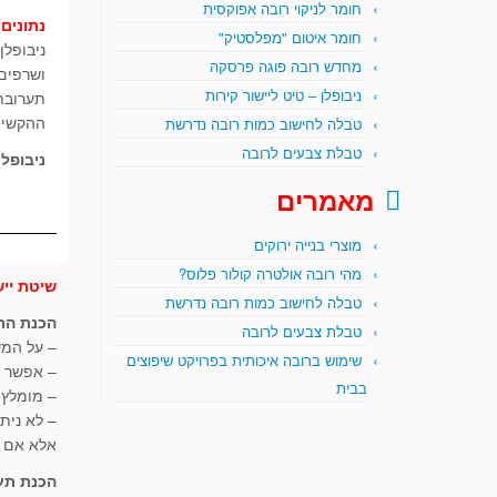
חומר לניקוי רובה אפוקסית
נתונים 
חומר איטום "מפלסטיק"
ניבופלן
מחדש רובה פוגה פרסקה
ושרפים
ניבופלן – טיט ליישור קירות
תערובת
ההקשיה
טבלה לחישוב כמות רובה נדרשת
טבלת צבעים לרובה
ניבופל
מאמרים
מוצרי בנייה ירוקים
מהי רובה אולטרה קולור פלוס?
שיטת ייש
טבלה לחישוב כמות רובה נדרשת
הכנת הת
טבלת צבעים לרובה
– על המש
שימוש ברובה איכותית בפרויקט שיפוצים
– אפשר ל
בבית
– מומלץ ל
– לא נית
אלא אם כ
הכנת תע