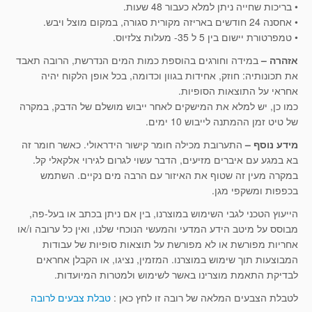
• בריכות שחייה ניתן למלא כעבור 48 שעות.
• אחסנה 24 חודשים באריזה מקורית סגורה, במקום מוצל ויבש.
• טמפרטורת יישום בין 5 ל 35- מעלות צלזיוס.
אזהרה –
במידה וחורגים בהוספת כמות המים הנדרשת, הרובה תאבד
את תכונותיה: חוזק, אחידות בגוון וכדומה, בכל אופן הלקוח יהיה
אחראי על התוצאות הסופיות.
כמו כן, יש למלא את המישקים לאחר ייבוש מושלם של הדבק, במקרה
של טיט זמן ההמתנה לייבוש 10 ימים.
מידע נוסף –
התערובת מכילה חומר קישור הידראולי. כאשר חומר זה
בא במגע עם איברים מזיעים, הדבר עשוי לגרום לגירוי אלקאלי קל.
במקרה מעין זה שטוף את האיזור עם הרבה מים נקיים. השתמש
בכפפות ומשקפי מגן.
הייעוץ הטכני לגבי השימוש במוצרנו, בין אם ניתן בכתב או בעל-פה,
מבוסס על מיטב הידע המדעי והמעשי הנוכחי שלנו, ואין כל ערובה ו/או
אחריות מפורשת או לא מפורשת על תוצאות סופיות של עבודות
המבוצעות תוך שימוש במוצרנו. המזמין, נציגו, או הקבלן אחראים
לבדיקת התאמת מוצרינו באשר לשימוש ולמטרות המיועדות.
לטבלת הצבעים המלאה של רובה זו לחץ כאן :
טבלת צבעים לרובה