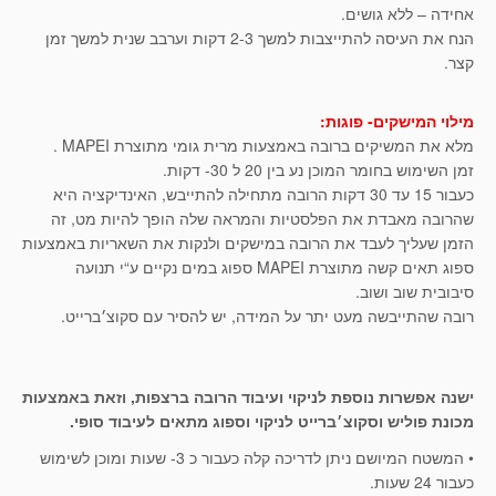
אחידה – ללא גושים.
הנח את העיסה להתייצבות למשך 2-3 דקות וערבב שנית למשך זמן
קצר.
מילוי המישקים- פוגות:
מלא את המשיקים ברובה באמצעות מרית גומי מתוצרת MAPEI .
זמן השימוש בחומר המוכן נע בין 20 ל 30- דקות.
כעבור 15 עד 30 דקות הרובה מתחילה להתייבש, האינדיקציה היא
שהרובה מאבדת את הפלסטיות והמראה שלה הופך להיות מט, זה
הזמן שעליך לעבד את הרובה במישקים ולנקות את השאריות באמצעות
ספוג תאים קשה מתוצרת MAPEI ספוג במים נקיים ע“י תנועה
סיבובית שוב ושוב.
רובה שהתייבשה מעט יתר על המידה, יש להסיר עם סקוצ׳ברייט.
ישנה אפשרות נוספת לניקוי ועיבוד הרובה ברצפות, וזאת באמצעות
מכונת פוליש וסקוצ׳ברייט לניקוי וספוג מתאים לעיבוד סופי.
• המשטח המיושם ניתן לדריכה קלה כעבור כ 3- שעות ומוכן לשימוש
כעבור 24 שעות.