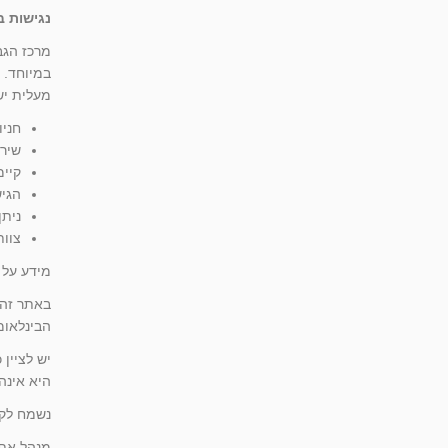
נגישות בבי
במיוחד. 
מעלית יש
חניו
שירו
קיימ
הגיש
ניתן
צוות
מידע על 
באתר זה 
הבינלאומי (W3C), התאמות צבעים וכן הוספת תוויות עזר והנחיו
יש לציין
היא אינה
נשמח לקב
מנהל אתר