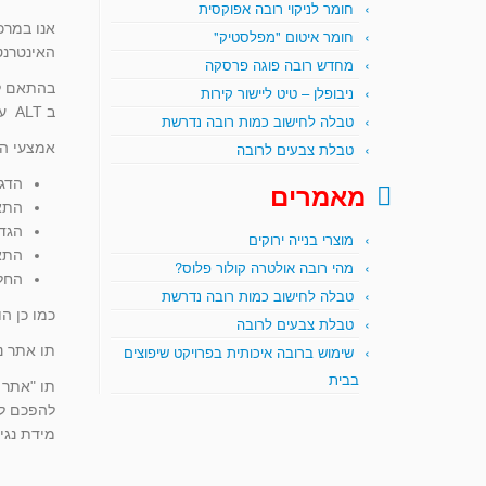
חומר לניקוי רובה אפוקסית
אנו במרכ
חומר איטום "מפלסטיק"
האינטרנט
מחדש רובה פוגה פרסקה
בהתאם לה
ניבופלן – טיט ליישור קירות
ב ALT על מנת להנגיש בצורה טובה יותר את המידע לפריט לכלל האוכלוסייה בכלל וכל סוגי המוגבלויות בפרט.
טבלה לחישוב כמות רובה נדרשת
טבלת צבעים לרובה
אמצעי הנ
הדגש
מאמרים
התא
הגדל
מוצרי בנייה ירוקים
התא
מהי רובה אולטרה קולור פלוס?
החל
טבלה לחישוב כמות רובה נדרשת
כמו כן ה
טבלת צבעים לרובה
שימוש ברובה איכותית בפרויקט שיפוצים
תו אתר נ
בבית
תו "אתר 
להפכם לנ
מידת נגי