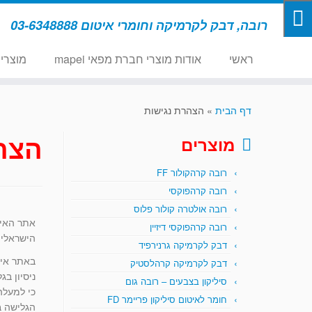
רובה, דבק לקרמיקה וחומרי איטום 03-6348888
ראשי
אודות מוצרי חברת מפאי mapei
מוצרי
דף הבית
»
הצהרת נגישות
הצה
מוצרים
רובה קרהקולור FF
רובה קרהפוקסי
רובה אולטרה קולור פלוס
רובה קרהפוקסי דיזיין
הישראלי 5568 להנגשת אתרים ברמת ההנגשה 
דבק לקרמיקה גרנירפיד
באתר אינ
דבק לקרמיקה קרהלסטיק
ניסיון ב
סיליקון בצבעים – רובה גום
חומר לאיטום סיליקון פריימר FD
הגלישה 