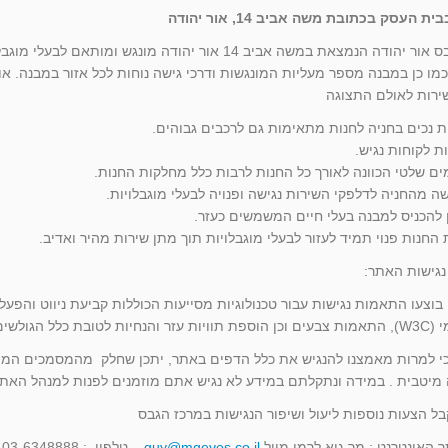
ת העסק בכתובת משה אביב 14, אור יהודה
מרכז הגבס אור יהודה הנמצאת במשה אביב 14 אור יהודה מ
כמו כן במבנה מספר מעליות המונגשות ודרכי גישה נוחות לכל אזור במבנה. אול
ירות לאולם התצוגה
ת נכים בחניה לחנות מתאימות גם לרכבים גבוהים.
ת לקוחות נגיש.
ים שלטי הכוונה לאורך כל החנות לרבות כלל מחלקות החנות.
ה מהחניה לדלפקי השירות נגישה ופנויה לבעלי מוגבלויות.
 להכניס למבנה בעלי חיים המשמשים כעזר.
 החנות פנוי תמיד לעזור לבעלי מוגבלויות תוך מתן שירות מהיר ואדיב.
נגישות האתר:
בוצעו התאמות נגישות עבור טכנולוגיות מסייעות הכוללות קביעת ניווט והפ
ת לטובת כלל הגולשים.
 כי למרות מאמצנו להנגיש את כלל הדפים באתר, יתכן שחלק מהמסמכים המצו
 מיטבית . במידה ונתקלתם במידע לא נגיש אתם מוזמנים לפנות למנהל האתר
ל הצעות נוספות ליעול ושיפור הנגישות במרכז הגבס
 האינטרנט : מר גיא לרמן מייל
guy@mgeves.co.il
טלפון : 03-6348888