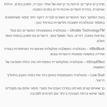
מרכיבים עיקריים: פיתוח בר קיימא של אתרי הבנייה, חסכון במים, יעילות
אנרגטית, בחירת חומרים ואיכות חיים בפנים המבנה.
בעת המחקר ויצור החומרים השונים לבנייה ירוקה יותר מפאי משתמשים
במספר טכנולוגיות חשובות וחדשניות במיוחד כגון :
Ultralite TechnologyTM – טכנולוגיה באמצעותה המוצרים הם בעלי
צפיפות נמוכה, דהיינו, בעלי משקל נמוך, היוצרים גם חסכון בכמות חומר
הגלם.
BioBlock® – טכנולוגיה המשלבת מולקולות אורגאניות המתפזרות בצורה
אחידה במשטח ומונעות היווצרות עובש.
DropEffect® – טכנולוגיה מולקולארית המפחיתה את יכולת הספיגה של
המשטח.
Low Dust – טכנולוגיה המצמצמת באופן ניכר את כמות האבק בתהליך
הייצור.
כך שאתם קונים מאיתנו במרכז הגבס את מוצרי מפאי אתם גם מקבלים
מוצר שהוא ברמה הגבוהה ביותר וגם תורמים לסביבה.