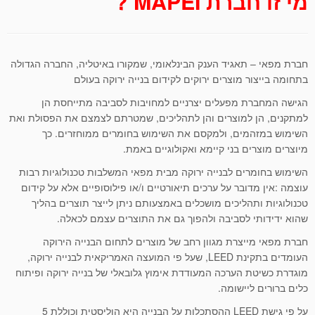
מי זו חברת MAPEI ?
חברת מפאי – תאגיד הענק הבינלאומי, שמקורו באיטליה, החברה הגדולה
בתחומה בייצור מוצרים ירוקים לקידום בנייה ירוקה בעולם
הגישה המחברת מפעלים יצרניים למחויבות לסביבה מתייחסת הן
למתקנים, הן למוצרים והן לתהליכים, שמטרתם לצמצם את הפסולת ואת
השימוש במזהמים, ולמקסם את השימוש בחומרים ממוחזרים. כך
מיוצרים מוצרים בני קיימא ואקולוגיים באמת.
השימוש בחומרים לבנייה ירוקה מבית מפאי המשלבות טכנולוגיות רבות
עוצמה :אין מדובר על ערכים תיאורטיים ו/או פילוסופיים אלא על קידום
טכנולוגיות ותהליכים מושכלים באמצעותם ניתן לייצר תוצרים בהליך
שהוא ידידותי לסביבה ולהפוך גם את התוצרים עצמם לכאלה.
חברת מפאי מייצרת מגוון רחב של מוצרים לתחום הבנייה הירוקה
העומדים בתקינת LEED, שעל פי המועצה האמריקאית לבנייה ירוקה,
מוגדרת כשיטת הערכה המעודדת אימוץ גלובאלי של בנייה ירוקה ופיתוח
כלים ברורים ליישומה.
על פי גישת LEED ההסתכלות על הבנייה היא הוליסטית וכוללת 5