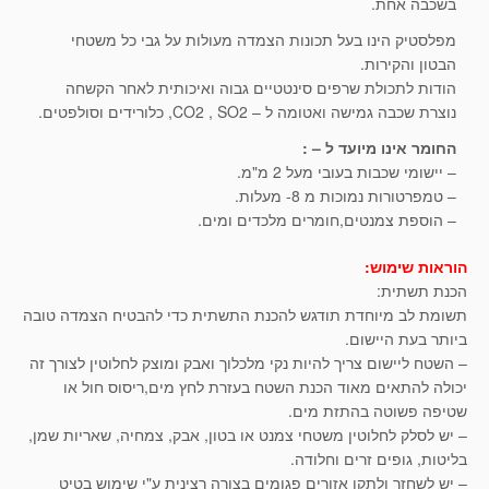
בשכבה אחת.
מפלסטיק הינו בעל תכונות הצמדה מעולות על גבי כל משטחי
הבטון והקירות.
הודות לתכולת שרפים סינטטיים גבוה ואיכותית לאחר הקשחה
נוצרת שכבה גמישה ואטומה ל – CO2 , SO2, כלורידים וסולפטים.
החומר אינו מיועד ל – :
– יישומי שכבות בעובי מעל 2 מ"מ.
– טמפרטורות נמוכות מ 8- מעלות.
– הוספת צמנטים,חומרים מלכדים ומים.
הוראות שימוש:
הכנת תשתית:
תשומת לב מיוחדת תודגש להכנת התשתית כדי להבטיח הצמדה טובה
ביותר בעת היישום.
– השטח ליישום צריך להיות נקי מלכלוך ואבק ומוצק לחלוטין לצורך זה
יכולה להתאים מאוד הכנת השטח בעזרת לחץ מים,ריסוס חול או
שטיפה פשוטה בהתזת מים.
– יש לסלק לחלוטין משטחי צמנט או בטון, אבק, צמחיה, שאריות שמן,
בליטות, גופים זרים וחלודה.
– יש לשחזר ולתקן אזורים פגומים בצורה רצינית ע"י שימוש בטיט