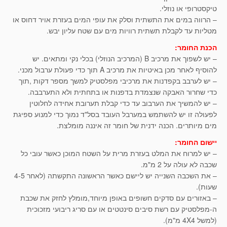
טיקסטרופי או נוזלי.
– הרווה במים את התשתית וסלק את עופי המים בעזרת אויר דחוס או
מטליות עד לקבלת תשתית רוויות מים עם שטח עליון יבש.
הכנת החומר:
– יש לשפוך את מרכיב B (המרכיב הנוזלי) בכלי נקי ומתאים. יש
להוסיף לאחר מכן באיטיות את מרכיב A תוך כדי פעולת ערבול מכני.
– יש לערבב בקפדנות את מרכיבי מפלסטיק למשך מספר דקות ,תוך
כדי שחרור האבקה שנצמדת בדפנות או בתחתית ולא התערבבה.
– יש להמשיך את הערבוב עד כדי קבלת תערובת אחידה לחלוטין
לפעולה זו יש להשתמש במערבל העובד בסל"ד נמוך כדי למנוע ספיגת
מים מיותרים. הכנה ידנית של חומר זה איננה מומלצת.
יישום החומר:
– יש למרוח את המלט בעזרת מרית על השטח המוכן כאשר עובי כל
שכבה לא עולה על 2 מ"מ.
– את השכבה השנייה יש ליישם כאשר הראשונה התקשתה (לאחר 4-5
שעות).
– באזורים עם סדקים חשופים באופן מיוחד,מומלץ לחזק את שכבת
ה-מפלסטיק עם רשת סיבים סינטטים או עם סריג ריבועי מזכוכית
(למשל 4X4 מ"מ).