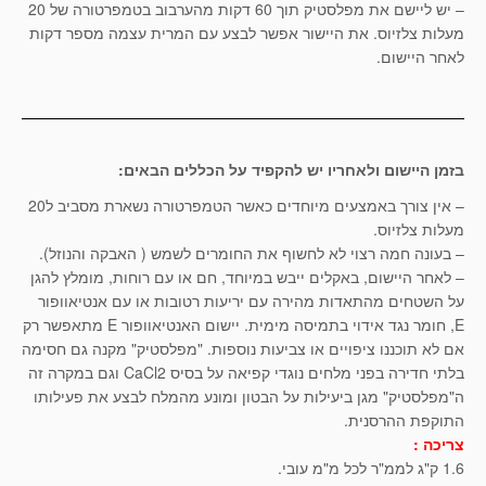
– יש ליישם את מפלסטיק תוך 60 דקות מהערבוב בטמפרטורה של 20
מעלות צלזיוס. את היישור אפשר לבצע עם המרית עצמה מספר דקות
לאחר היישום.
בזמן היישום ולאחריו יש להקפיד על הכללים הבאים:
– אין צורך באמצעים מיוחדים כאשר הטמפרטורה נשארת מסביב ל20
מעלות צלזיוס.
– בעונה חמה רצוי לא לחשוף את החומרים לשמש ( האבקה והנוזל).
– לאחר היישום, באקלים ייבש במיוחד, חם או עם רוחות, מומלץ להגן
על השטחים מהתאדות מהירה עם יריעות רטובות או עם אנטיאוופור
E, חומר נגד אידוי בתמיסה מימית. יישום האנטיאוופור E מתאפשר רק
אם לא תוכננו ציפויים או צביעות נוספות. "מפלסטיק" מקנה גם חסימה
בלתי חדירה בפני מלחים נוגדי קפיאה על בסיס CaCl2 וגם במקרה זה
ה"מפלסטיק" מגן ביעילות על הבטון ומונע מהמלח לבצע את פעילותו
התוקפת ההרסנית.
צריכה :
1.6 ק"ג לממ"ר לכל מ"מ עובי.